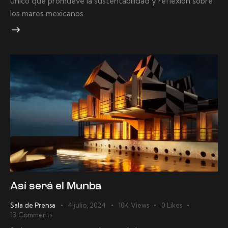
único que promueve la sustentabilidad y reflexión sobre
los mares mexicanos.
Así será el Munba
Sala de Prensa
4 julio, 2024
10K
Views
0
Likes
13
Comments