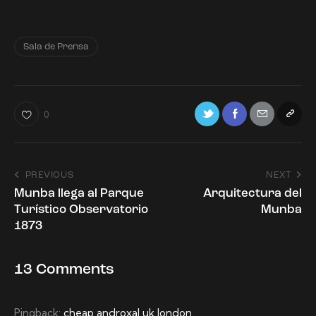
Sala de Prensa
0
PREVIOUS
NEXT
Munba llega al Parque
Arquitectura del
Turístico Observatorio
Munba
1873
13 Comments
Pingback:
cheap androxal uk london