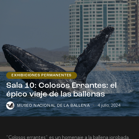
EXHIBICIONES PERMANENTES
Sala 10: Colosos Errantes: el
épico viaje de las ballenas
4 julio, 2024
MUSEO NACIONAL DE LA BALLENA
“Colosos errantes” es un homenaje a la ballena jorobada,