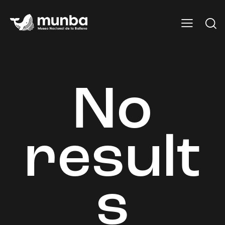
No
result
s